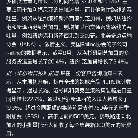
多播货运量的增长（分别同比增长4.8％和15.8％）主
要归因于加利福尼亚的出境流量，而其他繁忙路线的吞
吐量，例如从纽约港和新泽西港到芝加哥，例如从纽约
港和新泽西港到芝加哥，则增加其他交通密集路线的吞
吐量，例如纽约港和新泽西港到芝加哥。北美多边运输
协会（IANA）。激情主义。美国Railinc协会的子公司
Railinc的数据显示，截至8月，从洛杉矶到芝加哥的多
服务货运量增长了20.4％，纽约-芝加哥增长了3.4％。
据《华尔街日报》报道
UP在一份客户咨询通知中表
示，从本周初开始，标普全球的姊妹产品PIERS统计数
据显示，通过长滩、洛杉矶和奥克兰港的集装箱进口量
同比增长22.7％，通过纽约-新泽西的入境人数增长了
19.3％。超过合同配额的集装箱需支付750美元的旺季
附加费（PSS），高于之前的500美元。该铁路还向北
加州的小批量托运人征收了每个集装箱300美元的新费
用。