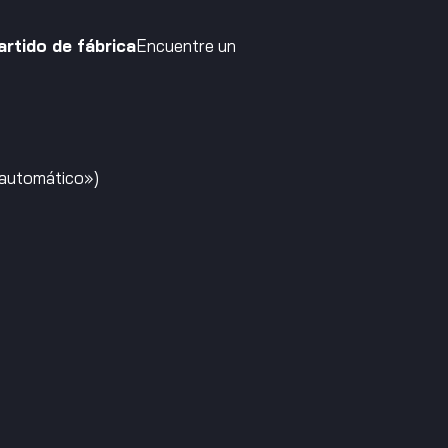
artido de fábrica
Encuentre un
o automático»)