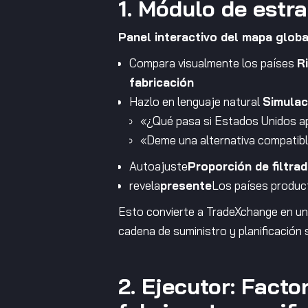
1. Módulo de estr
Panel interactivo del mapa globa
Compara visualmente los países
R
fabricación
Hazlo en lenguaje natural
Simulac
«¿Qué pasa si Estados Unidos ap
«Deme una alternativa compatibl
Autoajuste
Proporción de filtrad
revela
presente
Los países product
Esto convierte a TradeXchange en un
cadena de suministro y planificación 
2. Ejecutor: Fact