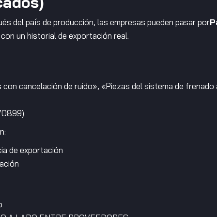
cados)
és del país de producción, las empresas pueden pasar por
P
on un historial de exportación real.
s con cancelación de ruido», «Piezas del sistema de frenad
870899)
n:
ia de exportación
tación
o