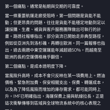
第一個痛點，通常是船期與交期的可靠度。
當一條重要航運走廊受阻時，第一個問題是貨能不能
動；但更昂貴的問題，往往是貨能不能穩定地動到足以
讓採購、生產、補貨與客戶服務團隊做出可執行的計
畫。路透社報導指出，部分貨流已開始走非典型路徑，
例如從亞洲先到洛杉磯，再轉往歐洲。同一篇報導也指
出，過去兩週中東空運運能年減超過50%，而越南至
歐洲的長約空運價格幾乎翻倍。
第二個痛點，是成本透明度下降。
當風險升高時，成本不會只反映在某一項費用上。燃油
價格、緊急附加費、保安相關支出、保費、轉運成本，
以及為了降低風險而增加的庫存需求，都可能同時上
升。IMF已明確指出，海運保費上揚與航線拉長，正是
這次衝擊傳導到區域與全球物流系統中的核心表現之
一。