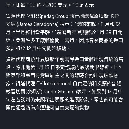
率，即每 FEU 約 4,200 美元。” Sur 表示
貨運代理 M&R Spedag Group 執行副總裁詹姆斯·卡拉
多納 (James Caradonna) 表示：“總的來說，11 月和 12
月上半月將相當平靜。”農曆新年假期將於 1 月 29 日開
始，亞洲許多工廠將關閉一兩週，因此春季商品的進口
預計將於 12 月中旬開始移動。
貨運代理商預計農曆新年前兩岸進口量將出現傳統的高
峰，除非隨著 1 月 15 日敲定協議的最後期限臨近，ILA
與東部和墨西哥灣區雇主之間的臨時合約出現破裂跡
象。貨運代理 CV International 負責定價和採購的副總
裁雷切爾·沙姆斯(Rachel Shames)表示，如果到 12 月中
旬左右談判仍未顯示出明顯的進展跡象，零售商可能會
開始通過西海岸運送可自由支配的貨物。