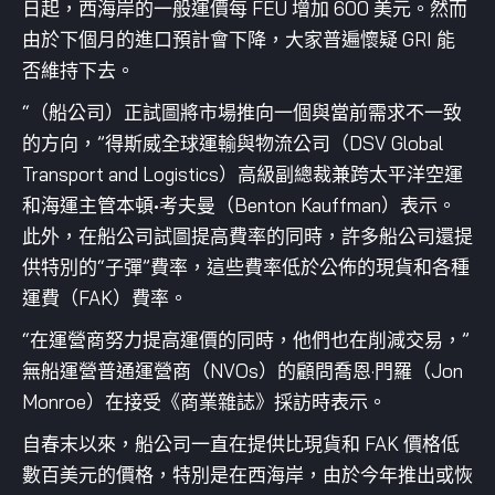
日起，西海岸的一般運價每 FEU 增加 600 美元。然而
由於下個月的進口預計會下降，大家普遍懷疑 GRI 能
否維持下去。
“（船公司）正試圖將市場推向一個與當前需求不一致
的方向，”得斯威全球運輸與物流公司（DSV Global
Transport and Logistics）高級副總裁兼跨太平洋空運
和海運主管本頓•考夫曼（Benton Kauffman）表示。
此外，在船公司試圖提高費率的同時，許多船公司還提
供特別的“子彈”費率，這些費率低於公佈的現貨和各種
運費（FAK）費率。
“在運營商努力提高運價的同時，他們也在削減交易，”
無船運營普通運營商（NVOs）的顧問喬恩·門羅（Jon
Monroe）在接受《商業雜誌》採訪時表示。
自春末以來，船公司一直在提供比現貨和 FAK 價格低
數百美元的價格，特別是在西海岸，由於今年推出或恢