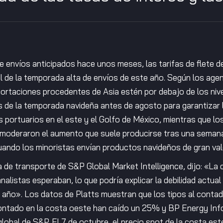
de envíos anticipados hace unos meses, las tarifas de flete 
nal de la temporada alta de envíos de este año. Según los ag
portaciones procedentes de Asia estén por debajo de los ni
s de la temporada navideña antes de agosto para garantizar l
 portuarios en el este y el Golfo de México, mientras que lo
moderaron el aumento que suele producirse tras una seman
uando los minoristas envían productos navideños de gran val
a de transporte de S&P Global Market Intelligence, dijo: «La
alistas esperaban, lo que podría explicar la debilidad actua
e año». Los datos de Platts muestran que los tipos al conta
 contado en la costa oeste han caído un 25% y BP Energy I
global de S&P. El 7 de octubre, el precio spot de la costa es