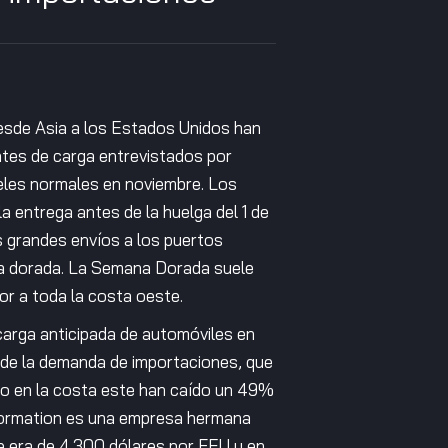
desde Asia a los Estados Unidos han
entes de carga entrevistados por
veles normales en noviembre. Los
a entrega antes de la huelga del 1 de
s grandes envíos a los puertos
a dorada. La Semana Dorada suele
or a toda la costa oeste.
 carga anticipada de automóviles en
l de la demanda de importaciones, que
do en la costa este han caído un 49%
nformation es una empresa hermana
te era de 4.300 dólares por FEU y en