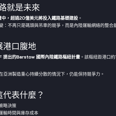
鐵路就是未來
計畫中，超過20億美元將投入鐵路基礎建設
。
變：不再只是碼頭與吊車的競爭，而是內陸運輸網絡的整合
展港口腹地
SF 提出的Barstow 國際內陸鐵路樞紐計畫
。該樞紐距港口約
在亞洲製造重心持續分散的情況下，仍能保持競爭力。
這代表什麼？
策略決策
運輸時間與庫存成本