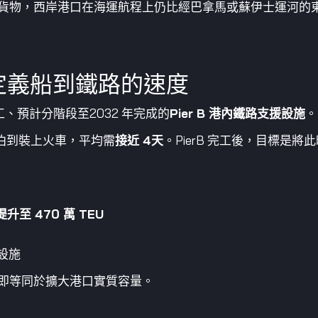
貨物，西岸港口在海運航程上仍比經巴拿馬或蘇伊士運河的
重新定義船到鐵路的速度
工、預計分階段至2032 年完成的
Pier B 港內鐵路支援設施
。
泊到裝上火車，平均需
接近 4天
。PierB 完工後，目標是將
 提升至 470 萬 TEU
設施
即等同於擴大港口實質容量。