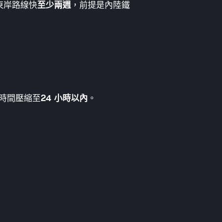
東岸路線快
至少兩週
，前提是內陸鐵
此時間壓縮至
24 小時以內
。