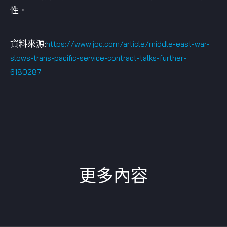
性。
資料來源:
https://www.joc.com/article/middle-east-war-
slows-trans-pacific-service-contract-talks-further-
6180287
更多內容