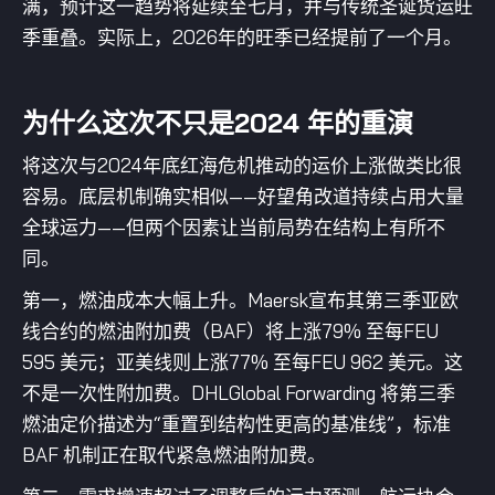
满，预计这一趋势将延续至七月，并与传统圣诞货运旺
季重叠。实际上，2026年的旺季已经提前了一个月。
为什么这次不只是2024 年的重演
将这次与2024年底红海危机推动的运价上涨做类比很
容易。底层机制确实相似——好望角改道持续占用大量
全球运力——但两个因素让当前局势在结构上有所不
同。
第一，燃油成本大幅上升。Maersk宣布其第三季亚欧
线合约的燃油附加费（BAF）将上涨79% 至每FEU
595 美元；亚美线则上涨77% 至每FEU 962 美元。这
不是一次性附加费。DHLGlobal Forwarding 将第三季
燃油定价描述为“重置到结构性更高的基准线”，标准
BAF 机制正在取代紧急燃油附加费。