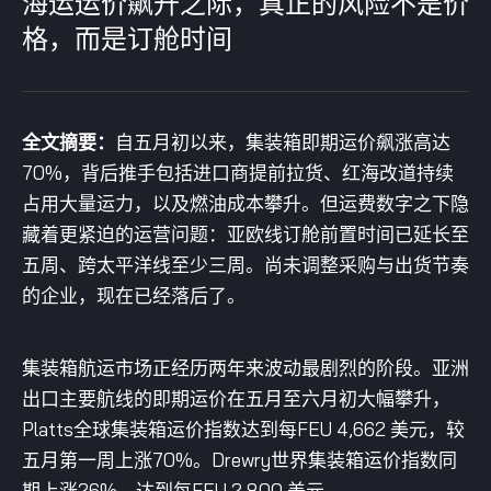
海运运价飙升之际，真正的风险不是价
格，而是订舱时间
全文摘要：
自五月初以来，集装箱即期运价飙涨高达
70%，背后推手包括进口商提前拉货、红海改道持续
占用大量运力，以及燃油成本攀升。但运费数字之下隐
藏着更紧迫的运营问题：亚欧线订舱前置时间已延长至
五周、跨太平洋线至少三周。尚未调整采购与出货节奏
的企业，现在已经落后了。
集装箱航运市场正经历两年来波动最剧烈的阶段。亚洲
出口主要航线的即期运价在五月至六月初大幅攀升，
Platts全球集装箱运价指数达到每FEU 4,662 美元，较
五月第一周上涨70%。Drewry世界集装箱运价指数同
期上涨26%，达到每FEU 2,800 美元。