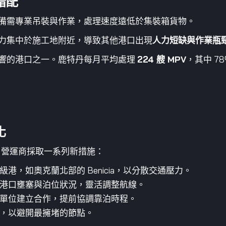
錯配
備需專業吊裝與作業，處理速度遠低於集裝箱貨物。
力集中於施工地附近，導致其他港口出現
人力短缺與作業瓶
響的港口之一。鹿特丹每月平均處理
224 艘 MPV
，其中 7
化
 營運商採取一系列新措施：
港，如奧克蘭北部的 Benicia，以分散交通壓力。
港口壅塞與泊位狀況，靈活調整航線。
單位建立合作，提前協調靠泊時程。
，以避開最擁堵的節點。