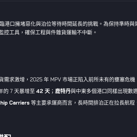
面臨港口擁堵惡化與泊位等待時間延長的挑戰。為保持準時與
監控工具，確保工程與件雜貨運輸不中斷。
求激增，2025 年 MPV 市場正陷入前所未有的壅塞危機
年的 7 天暴增至
42 天
；
鹿特丹
與中東多個港口同樣出現數
ip Carriers
等主要承運商而言，長時間排泊正在拉長航程