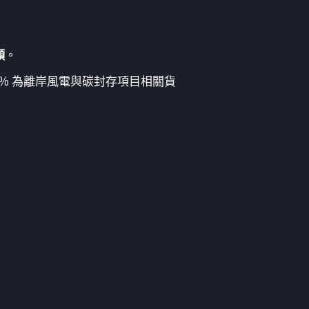
頸
。
8% 為離岸風電與碳封存項目相關貨