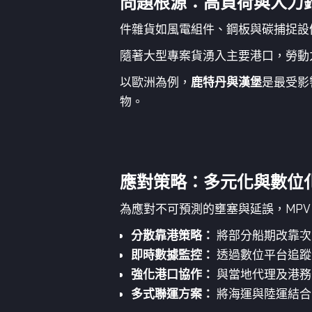
問題根源：高負荷與人力
件雜貨如風電組件、鋼板與碳捕捉設
隨著大型專案貨湧入主要港口，勞動
以歐洲為例，
鹿特丹與漢堡
是最受影
物。
應對策略：多元化與數位
為應對不可預測的壅塞與延誤，MPV
分散靠港策略：
將部分船期改靠次級
即時數據監控：
透過數位平台追蹤
強化港口協作：
與當地代理及港務
多式聯運方案：
將海運與陸運結合