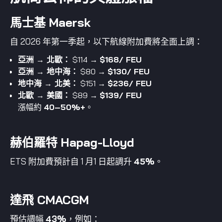
馬士基 Maersk
自 2026 年第一季起，以下航線附加費將全面上調：
亞洲 → 北歐：
$114 →
$168/ FEU
亞洲 → 地中海：
$80 →
$130/ FEU
地中海 → 北美：
$151 →
$236/ FEU
北歐 → 美國：
$89 →
$139/ FEU
漲幅約
40–50%+
。
赫伯羅特 Hapag-Lloyd
ETS 附加費預計自 1 月1 日起調升
45%
。
達飛 CMACGM
預估調幅
43%
，例如：