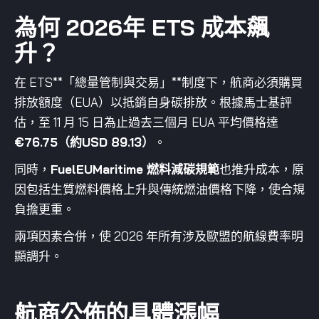
為何 2026年 ETS 成本飆
升？
在 ETS**「總量管制與交易」**制度下，航商必須購買
排放額度（EUA）以抵銷自身碳排放。根據馬士基評
估，至 11 月 15 日為止過去三個月 EUA 平均價格達
€76.75（約USD 89.13）
。
同時，
FuelEUMaritime 燃料減碳規範
也推升成本，原
因包括生質燃料價格上升與傳統燃油價格下降，使合規
負擔更重。
兩項因素合併，使 2026 年所有涉及歐盟的航線費率明
顯調升。
航商公佈的具體漲幅