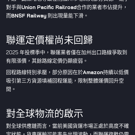
對手與
Union Pacific Railroad
合作的業者市佔提升，
而
BNSF Railway
則出現量能下滑。
聯運定價權尚未回歸
2025 年投標季中，聯運業者僅在加州出口路線爭取到
有限漲價，其餘路線定價仍顯疲弱。
回程路線特別承壓，部分原因在於
Amazon
持續以低價
吸引第三方貨源填補回程運能，限制整體運價回升空
間。
對全球物流的啟示
對全球供應鏈而言，當前美國貨運市場正處於高度不確
定狀態。貨車運輸可能率先出現波動，而聯運復甦仍需